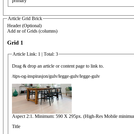
primary
Article Grid Brick
Header (Optional)
Add nr of Grids (columns)
Grid 1
Article Link: 1 | Total: 3
Drag & drop an article or content page to link to.
/tips-og-inspirasjon/gulv/legge-gulv/legge-gulv
Aspect 2:1. Minimum: 590 X 295px. (High-Res Mobile minimu
Title