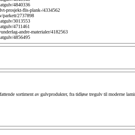
inatgulv/4840336
vt-prosjekt-flis-plank-/4334562
lv/parkett/2737898
inatgulv/3013553
natgulv/4711461
vunderlag-andre-materialer/4182563
inatgulv/4856495
fattende sortiment av gulvprodukter, fra tidløse tregulv til moderne lamin