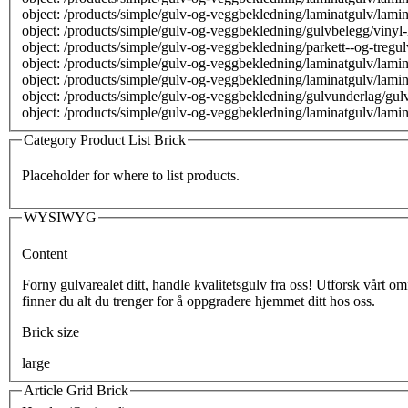
object: /products/simple/gulv-og-veggbekledning/laminatgulv/lam
object: /products/simple/gulv-og-veggbekledning/gulvbelegg/vinyl-l
object: /products/simple/gulv-og-veggbekledning/parkett--og-tregu
object: /products/simple/gulv-og-veggbekledning/laminatgulv/lam
object: /products/simple/gulv-og-veggbekledning/laminatgulv/lami
object: /products/simple/gulv-og-veggbekledning/gulvunderlag/gul
object: /products/simple/gulv-og-veggbekledning/laminatgulv/lam
Category Product List Brick
Placeholder for where to list products.
WYSIWYG
Content
Forny gulvarealet ditt, handle kvalitetsgulv fra oss! Utforsk vårt om
finner du alt du trenger for å oppgradere hjemmet ditt hos oss.
Brick size
large
Article Grid Brick